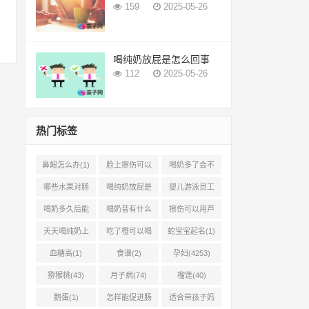
159
2025-05-26
喝纯奶放屁是怎么回事
112
2025-05-26
热门标签
鼻衄怎么办(1)
脸上擦伤可以
喝奶多了会不
用芦荟吗(1)
会上火(2)
哪些水果对肠
喝纯奶放屁是
婴儿游泳员工
胃有好处(1)
怎么回事(1)
怎样提成(2)
喝奶多久后能
喝奶昔有什么
擦伤可以用芦
吃柿子(2)
好处(1)
荟胶吗(1)
天天喝纯奶上
吃了橙可以喝
蛇宝宝起名(1)
火吗(1)
椰奶吗(2)
血糖高(1)
食谱(2)
孕妇(4253)
猕猴桃(43)
月子病(74)
榴莲(40)
鹅蛋(1)
怎样能促进肠
适合带孩子妈