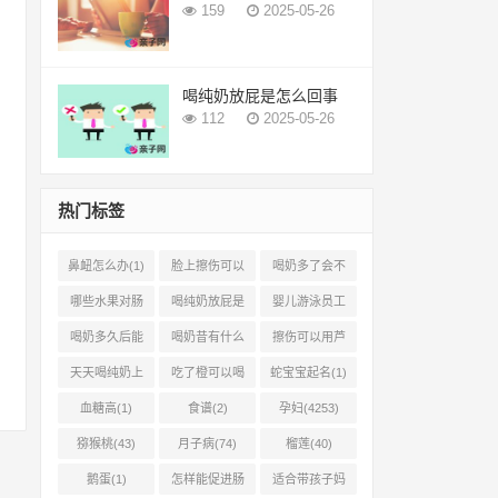
159
2025-05-26
喝纯奶放屁是怎么回事
112
2025-05-26
热门标签
鼻衄怎么办(1)
脸上擦伤可以
喝奶多了会不
用芦荟吗(1)
会上火(2)
哪些水果对肠
喝纯奶放屁是
婴儿游泳员工
胃有好处(1)
怎么回事(1)
怎样提成(2)
喝奶多久后能
喝奶昔有什么
擦伤可以用芦
吃柿子(2)
好处(1)
荟胶吗(1)
天天喝纯奶上
吃了橙可以喝
蛇宝宝起名(1)
火吗(1)
椰奶吗(2)
血糖高(1)
食谱(2)
孕妇(4253)
猕猴桃(43)
月子病(74)
榴莲(40)
鹅蛋(1)
怎样能促进肠
适合带孩子妈