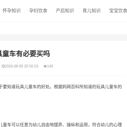
怀孕知识
孕妇饮食
产后知识
育儿知识
宝宝饮
具童车有必要买吗
2026-08-09 20:50:03
140
于要知道玩具儿童车的好处。根据妈网百科所知道的玩具儿童车的
儿童车可以任意为幼儿自由地摆弄、操纵和运用，符合幼儿的心理