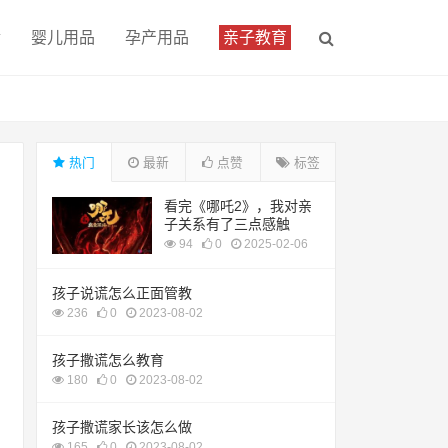
食
婴儿用品
孕产用品
亲子教育
热门
最新
点赞
标签
看完《哪吒2》，我对亲
子关系有了三点感触
94
0
2025-02-06
孩子说谎怎么正面管教
236
0
2023-08-02
孩子撒谎怎么教育
180
0
2023-08-02
孩子撒谎家长该怎么做
165
0
2023-08-02