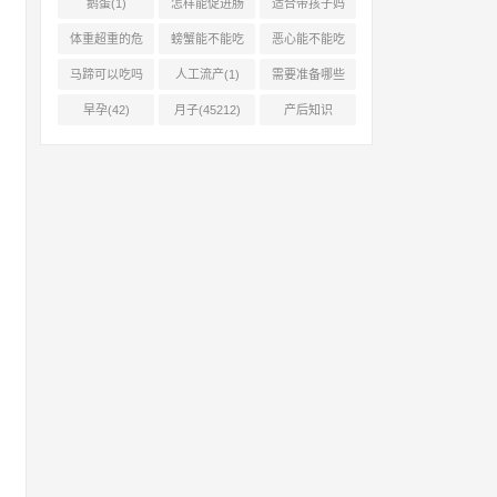
鹅蛋(1)
怎样能促进肠
适合带孩子妈
胃蠕动(2)
妈的工作有哪
体重超重的危
螃蟹能不能吃
恶心能不能吃
(0)
害有哪些(1)
(1)
菠萝(1)
马蹄可以吃吗
人工流产(1)
需要准备哪些
(1)
(1)
早孕(42)
月子(45212)
产后知识
(45214)