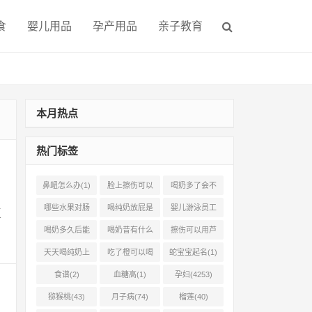
食
婴儿用品
孕产用品
亲子教育
本月热点
热门标签
鼻衄怎么办(1)
脸上擦伤可以
喝奶多了会不
用芦荟吗(1)
会上火(2)
哪些水果对肠
喝纯奶放屁是
婴儿游泳员工
复
胃有好处(1)
怎么回事(1)
怎样提成(2)
喝奶多久后能
喝奶昔有什么
擦伤可以用芦
吃柿子(2)
好处(1)
荟胶吗(1)
天天喝纯奶上
吃了橙可以喝
蛇宝宝起名(1)
火吗(1)
椰奶吗(2)
食谱(2)
血糖高(1)
孕妇(4253)
猕猴桃(43)
月子病(74)
榴莲(40)