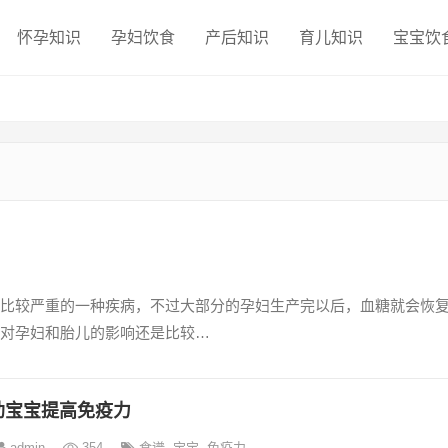
怀孕知识
孕妇饮食
产后知识
育儿知识
宝宝饮
比较严重的一种疾病，不过大部分的孕妇生产完以后，血糖就会恢
对孕妇和胎儿的影响还是比较…
助宝宝提高免疫力
admin
354
食谱
,
宝宝
,
免疫力