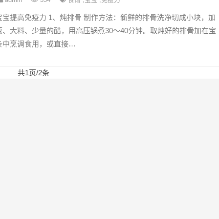
宝宝提高免疫力 1、炖排骨 制作方法：新鲜的排骨洗净切成小块，加
葱、大料、少量的醋，用高压锅煮30～40分钟。取炖好的排骨加在宝
条中烹调食用，或直接…
共1页/2条