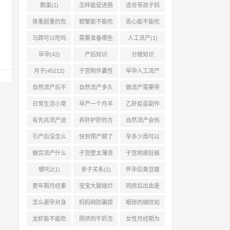
鹅蛋(1)
怎样能促进肠
适合带孩子妈
胃蠕动(2)
妈的工作有哪
体重超重的危
螃蟹能不能吃
恶心能不能吃
(0)
害有哪些(1)
(1)
菠萝(1)
马蹄可以吃吗
需要准备哪些
人工流产(1)
(1)
(1)
早孕(42)
产后知识
分娩知识
(45214)
(45212)
月子(45212)
子宫附件囊性
早孕人工流产
占位跟流产有
需要准备哪些
自然流产后不
自然流产多久
做流产需要带
(1)
(0)
清宫怎么能流
能同房呢(2)
什么资料(2)
日常生活小常
早产一个月羊
乙肝疫苗副作
(1)
识，带你认识
水破了能顺产
用及注意事项
有先兆流产迹
养肝护肝的方
自然流产会伤
(1)
(1)
(1)
象可以做阴超
法和注意事项
到子宫内膜吗
引产后没怎么
快到预产期了
孕多少周可以
(1)
(1)
(2)
出血是什么原
什么时候去医
做流产手术(2)
做完流产什么
子宫壁太薄流
子宫疤痕妊娠
(1)
(1)
时候可以同房
产会怎样(2)
怎么做流产(2)
哪吒2(1)
亲子关系(1)
怀孕后臭豆腐
(1)
能吃吗(1)
更年期月经紊
宝宝大腿缝烂
同房后出血是
乱多久绝经(2)
怎么办(1)
怀孕了吗(1)
怎么避孕对身
妈妈网防骗提
眼部的细纹如
体没有伤害(2)
醒(1)
何产生的(1)
龙虾能不能吃
刚挤的牛奶怎
女性月经期为