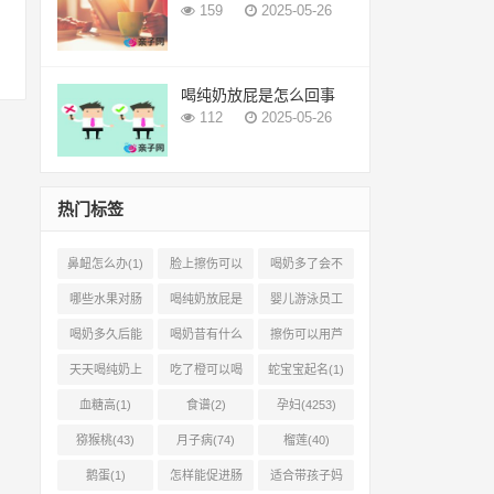
159
2025-05-26
喝纯奶放屁是怎么回事
112
2025-05-26
热门标签
鼻衄怎么办(1)
脸上擦伤可以
喝奶多了会不
用芦荟吗(1)
会上火(2)
哪些水果对肠
喝纯奶放屁是
婴儿游泳员工
胃有好处(1)
怎么回事(1)
怎样提成(2)
喝奶多久后能
喝奶昔有什么
擦伤可以用芦
吃柿子(2)
好处(1)
荟胶吗(1)
天天喝纯奶上
吃了橙可以喝
蛇宝宝起名(1)
火吗(1)
椰奶吗(2)
血糖高(1)
食谱(2)
孕妇(4253)
猕猴桃(43)
月子病(74)
榴莲(40)
鹅蛋(1)
怎样能促进肠
适合带孩子妈