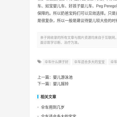
车、如宝婴儿车、好孩子婴儿车、Peg Per
保障的。所以奶爸宝妈们可以见效选择。只是
是很复杂，所以一般是建议待婴儿较大些的时
亲子网收录的所有文章与图片资源均来自于互联网
面诊医学诊断、治疗为准。
伞车什么牌子好
伞车适合多大的宝宝
伞
上一篇：
婴儿游泳池
下一篇：
婴儿摇铃
相关文章
伞车用到几岁
伞车适合多大的宝宝