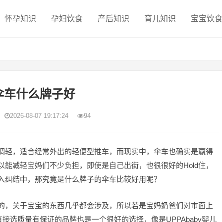
怀孕知识
孕妇饮食
产后知识
育儿知识
宝宝饮
伞车什么牌子好
2026-08-07 19:17:24
94
调轻，适合经常外出的轻便型推车，而现实中，伞车也确实是赢得
能减轻宝妈们不少负担，即使是自己出街，也很很好的Hold住，
入纠结中，那究竟是什么牌子的伞车比较好用呢？
的，关于宝宝的东西几乎都会涉及，所以若是宝妈奶爸们对市面上
接选质量有保证的品牌也是一个很好的选择，像是UPPAbaby婴儿