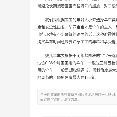
可避免长期抱着宝宝而猛流汗的尴尬，对于没
我们是根据宝宝的年龄大小来选择伞车类
度和安全性出发，毕竟宝宝才是伞车的主人。
出行环境有不少颠簸的路面的话，这种避震性
购买伞车时间还是要注意宝宝的年龄和承受能
婴儿伞车要根据不同年龄阶段的宝宝来选购，
适合0-36个月宝宝用的伞车，一般是三到五档调节
用的伞车，一般是1到2档调节，倾斜角度最大1
档调节的，倾斜角度最大在155度。
亲子网收录的所有文章与图片资源均来自于互联网
面诊医学诊断、治疗为准。