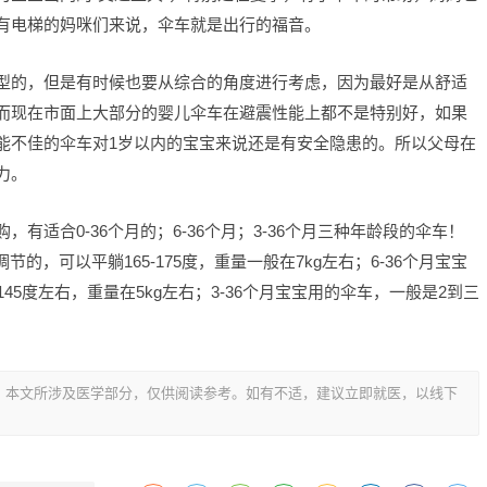
有电梯的妈咪们来说，伞车就是出行的福音。
型的，但是有时候也要从综合的角度进行考虑，因为最好是从舒适
而现在市面上大部分的婴儿伞车在避震性能上都不是特别好，如果
能不佳的伞车对1岁以内的宝宝来说还是有安全隐患的。所以父母在
力。
有适合0-36个月的；6-36个月；3-36个月三种年龄段的伞车！
的，可以平躺165-175度，重量一般在7kg左右；6-36个月宝宝
45度左右，重量在5kg左右；3-36个月宝宝用的伞车，一般是2到三
，本文所涉及医学部分，仅供阅读参考。如有不适，建议立即就医，以线下