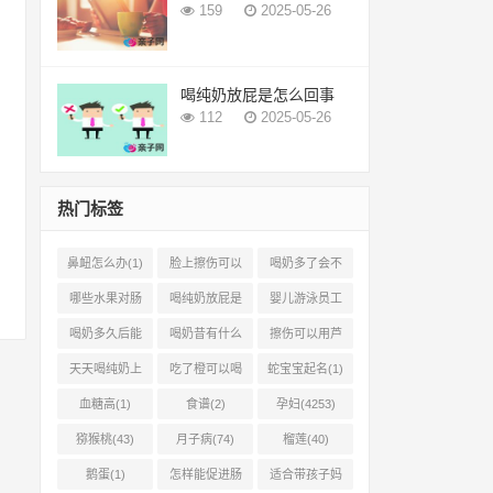
159
2025-05-26
喝纯奶放屁是怎么回事
112
2025-05-26
热门标签
鼻衄怎么办(1)
脸上擦伤可以
喝奶多了会不
用芦荟吗(1)
会上火(2)
哪些水果对肠
喝纯奶放屁是
婴儿游泳员工
胃有好处(1)
怎么回事(1)
怎样提成(2)
喝奶多久后能
喝奶昔有什么
擦伤可以用芦
吃柿子(2)
好处(1)
荟胶吗(1)
天天喝纯奶上
吃了橙可以喝
蛇宝宝起名(1)
火吗(1)
椰奶吗(2)
血糖高(1)
食谱(2)
孕妇(4253)
猕猴桃(43)
月子病(74)
榴莲(40)
鹅蛋(1)
怎样能促进肠
适合带孩子妈