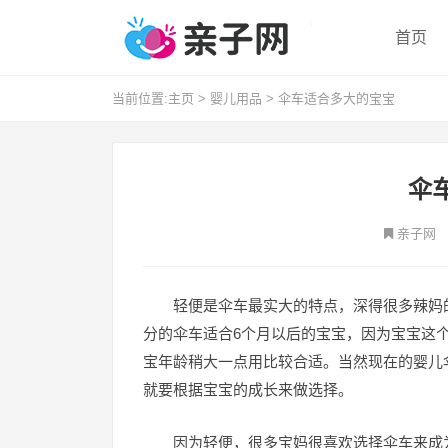
首页
当前位置:
主页
>
婴儿用品
>
伞车适合多大的宝宝
伞
亲子网
轻便是伞车最实大的特点，深得很多辣妈
分的伞车适合6个月以后的宝宝，因为宝宝这
宝年龄稍大一点用比较合适。当然现在的婴儿
就要根据宝宝的成长来做选择。
因为轻便，很多宝妈很喜欢选择伞车来成