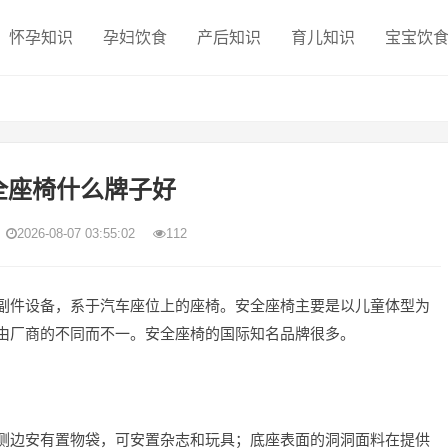
怀孕知识
孕妇饮食
产后知识
育儿知识
宝宝饮
全座椅什么牌子好
2026-08-07 03:55:02
112
副件设备，系于汽车座位上的座椅。安全座椅主要是以儿童体型为
由厂商的不同而不一。安全座椅的国际知名品牌很多。
侧边安有置物袋，可安置杂志和玩具；底座表面的洞洞面料在提供