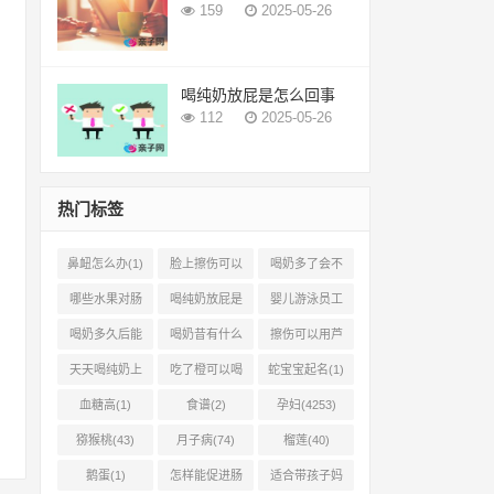
159
2025-05-26
喝纯奶放屁是怎么回事
112
2025-05-26
热门标签
鼻衄怎么办(1)
脸上擦伤可以
喝奶多了会不
用芦荟吗(1)
会上火(2)
哪些水果对肠
喝纯奶放屁是
婴儿游泳员工
胃有好处(1)
怎么回事(1)
怎样提成(2)
喝奶多久后能
喝奶昔有什么
擦伤可以用芦
吃柿子(2)
好处(1)
荟胶吗(1)
天天喝纯奶上
吃了橙可以喝
蛇宝宝起名(1)
火吗(1)
椰奶吗(2)
血糖高(1)
食谱(2)
孕妇(4253)
猕猴桃(43)
月子病(74)
榴莲(40)
鹅蛋(1)
怎样能促进肠
适合带孩子妈