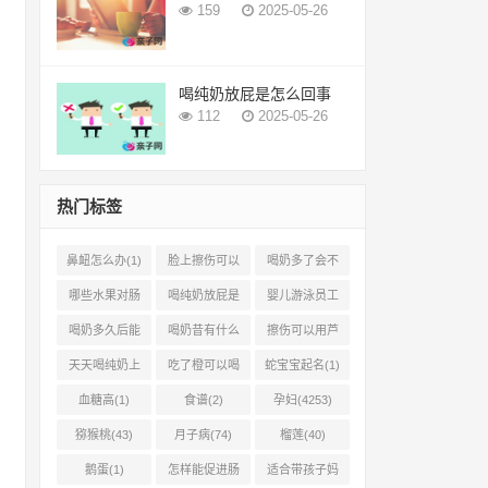
159
2025-05-26
喝纯奶放屁是怎么回事
112
2025-05-26
热门标签
鼻衄怎么办(1)
脸上擦伤可以
喝奶多了会不
用芦荟吗(1)
会上火(2)
哪些水果对肠
喝纯奶放屁是
婴儿游泳员工
胃有好处(1)
怎么回事(1)
怎样提成(2)
喝奶多久后能
喝奶昔有什么
擦伤可以用芦
吃柿子(2)
好处(1)
荟胶吗(1)
天天喝纯奶上
吃了橙可以喝
蛇宝宝起名(1)
火吗(1)
椰奶吗(2)
血糖高(1)
食谱(2)
孕妇(4253)
猕猴桃(43)
月子病(74)
榴莲(40)
鹅蛋(1)
怎样能促进肠
适合带孩子妈