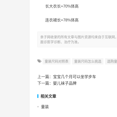
长大衣长=70%体高
连衣裙长=78%体高
亲子网收录的所有文章与图片资源均来自于互联网
面诊医学诊断、治疗为准。
童装尺码对照表
童装尺码怎么挑选
选购
上一篇：
宝宝几个月可以坐学步车
下一篇：
婴儿袜子品牌
相关文章
童装