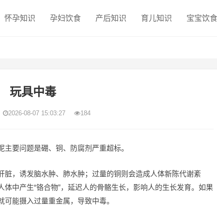
怀孕知识
孕妇饮食
产后知识
育儿知识
宝宝饮
玩具中毒
2026-08-07 15:03:27
184
泥主要问题是硼、铜、防腐剂严重超标。
肝脏，诱发脑水肿、肺水肿；过量的铜则会造成人体新陈代谢紊
人体中产生“铬合物”，延迟人的骨骼生长，影响人的生长发育。如果
就可能摄入过量重金属，导致中毒。