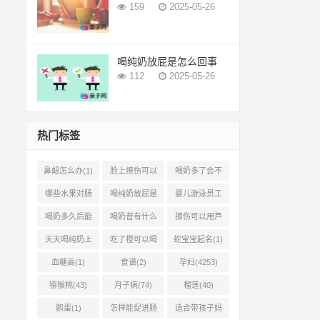
159
2025-05-26
喝纯奶放屁是怎么回事
112
2025-05-26
热门标签
鼻衄怎么办(1)
脸上擦伤可以
喝奶多了会不
用芦荟吗(1)
会上火(2)
哪些水果对肠
喝纯奶放屁是
婴儿游泳员工
胃有好处(1)
怎么回事(1)
怎样提成(2)
喝奶多久后能
喝奶昔有什么
擦伤可以用芦
吃柿子(2)
好处(1)
荟胶吗(1)
天天喝纯奶上
吃了橙可以喝
蛇宝宝起名(1)
火吗(1)
椰奶吗(2)
血糖高(1)
食谱(2)
孕妇(4253)
猕猴桃(43)
月子病(74)
榴莲(40)
鹅蛋(1)
怎样能促进肠
适合带孩子妈