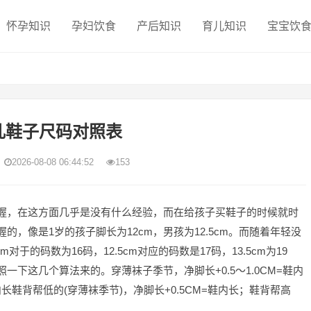
怀孕知识
孕妇饮食
产后知识
育儿知识
宝宝饮
儿鞋子尺码对照表
2026-08-08 06:44:52
153
握，在这方面几乎是没有什么经验，而在给孩子买鞋子的时候就时
，像是1岁的孩子脚长为12cm，男孩为12.5cm。而随着年轻没
对于的码数为16码，12.5cm对应的码数是17码，13.5cm为19
一下这几个算法来的。穿薄袜子季节，净脚长+0.5～1.0CM=鞋内
内长鞋背帮低的(穿薄袜季节)，净脚长+0.5CM=鞋内长；鞋背帮高