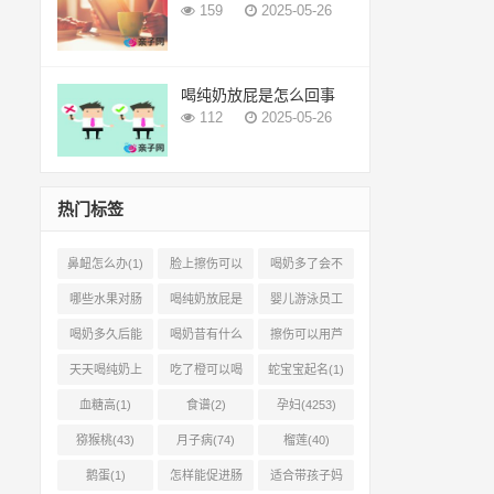
159
2025-05-26
喝纯奶放屁是怎么回事
112
2025-05-26
热门标签
鼻衄怎么办(1)
脸上擦伤可以
喝奶多了会不
用芦荟吗(1)
会上火(2)
哪些水果对肠
喝纯奶放屁是
婴儿游泳员工
胃有好处(1)
怎么回事(1)
怎样提成(2)
喝奶多久后能
喝奶昔有什么
擦伤可以用芦
吃柿子(2)
好处(1)
荟胶吗(1)
天天喝纯奶上
吃了橙可以喝
蛇宝宝起名(1)
火吗(1)
椰奶吗(2)
血糖高(1)
食谱(2)
孕妇(4253)
猕猴桃(43)
月子病(74)
榴莲(40)
鹅蛋(1)
怎样能促进肠
适合带孩子妈