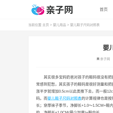
首页
当前位置:
主页
>
婴儿用品
>
婴儿鞋子尺码对照表
婴
亲子网
其实很多宝妈奶爸对孩子的鞋码很没有把
常感到犯愁，其实孩子的鞋码是很好测量和把握的
涨半岁就增加0.5cm以此类推下去，而一般12cm
码。而
婴儿鞋子尺码对照表
的计算规律也是按照
长；穿厚袜子季节，净脚长+1.0～1.5CM=鞋
的，净脚长+1.0CM(最少加量)=鞋内长。