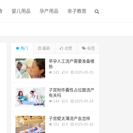
食
婴儿用品
孕产用品
亲子教育
热门
最新
点赞
标签
早孕人工流产需要准备哪
些
141
0
2025-05-25
子宫附件囊性占位跟流产
有关吗
144
0
2025-05-24
子宫壁太薄流产会怎样
151
0
2025-05-16