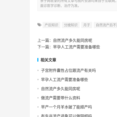
亲子网收录的所有文章与图片资源均来自于互联网
面诊医学诊断、治疗为准。
产后知识
分娩知识
月子
自然流产后不
上一篇：
自然流产多久能同房呢
下一篇：
早孕人工流产需要准备哪些
相关文章
子宫附件囊性占位跟流产有关吗
早孕人工流产需要准备哪些
自然流产多久能同房呢
做流产需要带什么资料
早产一个月羊水破了能顺产吗
有先兆流产迹象可以做阴超吗