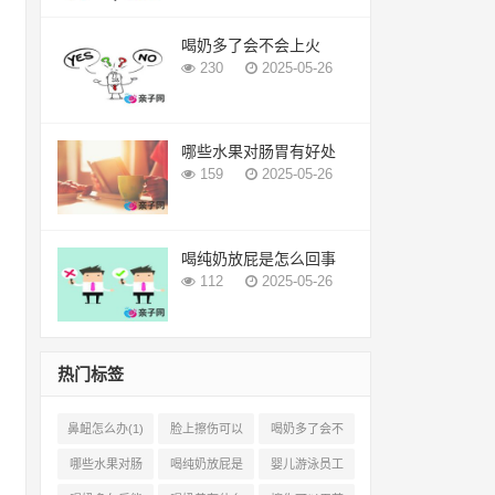
喝奶多了会不会上火
230
2025-05-26
哪些水果对肠胃有好处
159
2025-05-26
喝纯奶放屁是怎么回事
112
2025-05-26
热门标签
鼻衄怎么办(1)
脸上擦伤可以
喝奶多了会不
用芦荟吗(1)
会上火(2)
哪些水果对肠
喝纯奶放屁是
婴儿游泳员工
胃有好处(1)
怎么回事(1)
怎样提成(2)