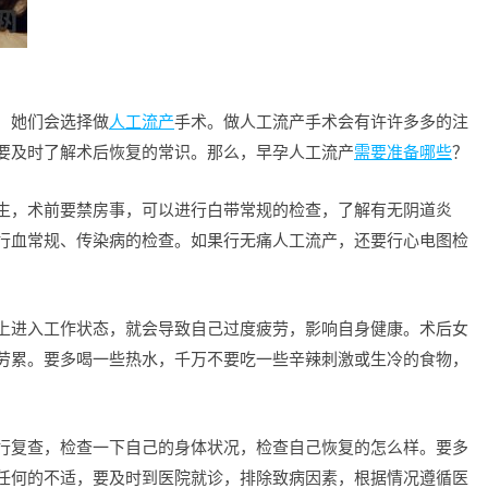
，她们会选择做
人工流产
手术。做人工流产手术会有许许多多的注
要及时了解术后恢复的常识。那么，早孕人工流产
需要准备哪些
？
生，术前要禁房事，可以进行白带常规的检查，了解有无阴道炎
行血常规、传染病的检查。如果行无痛人工流产，还要行心电图检
上进入工作状态，就会导致自己过度疲劳，影响自身健康。术后女
劳累。要多喝一些热水，千万不要吃一些辛辣刺激或生冷的食物，
行复查，检查一下自己的身体状况，检查自己恢复的怎么样。要多
任何的不适，要及时到医院就诊，排除致病因素，根据情况遵循医