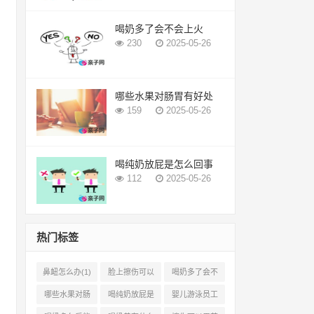
喝奶多了会不会上火
230
2025-05-26
哪些水果对肠胃有好处
159
2025-05-26
喝纯奶放屁是怎么回事
112
2025-05-26
热门标签
鼻衄怎么办(1)
脸上擦伤可以
喝奶多了会不
用芦荟吗(1)
会上火(2)
哪些水果对肠
喝纯奶放屁是
婴儿游泳员工
胃有好处(1)
怎么回事(1)
怎样提成(2)