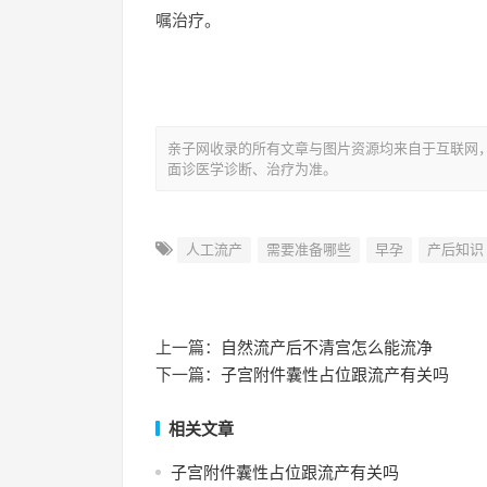
嘱治疗。
亲子网收录的所有文章与图片资源均来自于互联网
面诊医学诊断、治疗为准。
人工流产
需要准备哪些
早孕
产后知识
上一篇：
自然流产后不清宫怎么能流净
下一篇：
子宫附件囊性占位跟流产有关吗
相关文章
子宫附件囊性占位跟流产有关吗