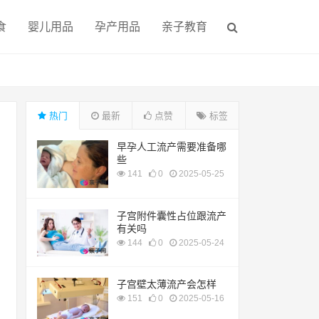
食
婴儿用品
孕产用品
亲子教育
热门
最新
点赞
标签
早孕人工流产需要准备哪
些
141
0
2025-05-25
子宫附件囊性占位跟流产
有关吗
144
0
2025-05-24
子宫壁太薄流产会怎样
151
0
2025-05-16