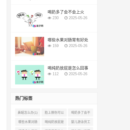
喝奶多了会不会上火
230
2025-05-26
哪些水果对肠胃有好处
159
2025-05-26
喝纯奶放屁是怎么回事
112
2025-05-26
热门标签
鼻衄怎么办(1)
脸上擦伤可以
喝奶多了会不
用芦荟吗(1)
会上火(2)
哪些水果对肠
喝纯奶放屁是
婴儿游泳员工
胃有好处(1)
怎么回事(1)
怎样提成(2)