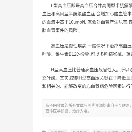
h型高血压即是高血压合并高同型半胱氨酸,
血压和高同型半胱氨酸血症,会增加心脑血管事件
的血液中高于10umol/L,就会对血管产生
脑血管事件的风险 。
高血压是慢性疾病,一般情况下治疗高血
叶酸、维生素B12的食物,可以多吃猕猴桃、
H型高血压比普通高血压危害性大。所以治
充叶酸。其实,控制H型高血压关键在于降低血
和相关的、能够改变的心血管病危险因素进行
亲子网收录的所有文章与图片资源均来自于互联网
面诊医学诊断、治疗为准。