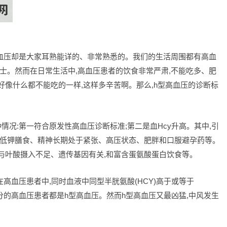
高血压却是大家耳熟能详的、非常熟悉的。我们的生活周围都有高血
士。然而在日常生活中,高血压患者的饮食非常严肃,不能吃多、肥
像什么都不能吃的一样,这样多辛苦啊。那么,h型高血压的诊断标
情况:第一符合原发性高血压诊断标准;第二是血Hcy升高。其中,引
钠低钾膳食、精神长期处于紧张、高压状态、肥胖和口服避孕药等。
12与叶酸摄入不足、遗传基因有关,和富含蛋氨酸蛋白饮食等。
高血压患者中,同时血液中同型半胱氨酸(HCY)高于或等于
大部分的高血压患者都是h型高血压。然而h型高血压又最凶猛,中风发生