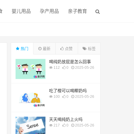
食
婴儿用品
孕产用品
亲子教育
热门
最新
点赞
标签
喝纯奶放屁是怎么回事
112
0
2025-05-26
吃了橙可以喝椰奶吗
100
0
2025-05-26
天天喝纯奶上火吗
217
0
2025-05-26