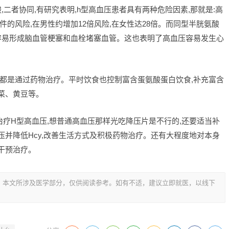
二者协同,有研究表明,h型高血压患者具有两种危险因素,那就是:高
的风险,在男性约增加12倍风险,在女性达28倍。而同型半胱氨酸
危害,容易形成脑血管梗塞和血栓堵塞血管。这也表明了高血压容易发生心
压都是通过药物治疗。平时饮食也控制富含蛋氨酸蛋白饮食,补充富含
菠菜、黄豆等。
疗H型高血压,想普通高血压那样光吃降压片是不行的,还要适当补
压并降低Hcy,改善生活方式及积极药物治疗。还有大程度地对本身
干预治疗。
，本文所涉及医学部分，仅供阅读参考。如有不适，建议立即就医，以线下