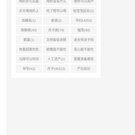
喝奶多久后能
喝奶昔有什么
擦伤可以用芦
吃柿子(2)
好处(1)
荟胶吗(1)
天天喝纯奶上
吃了橙可以喝
蛇宝宝起名(1)
火吗(1)
椰奶吗(2)
血糖高(1)
食谱(2)
孕妇(4253)
猕猴桃(43)
月子病(74)
榴莲(40)
鹅蛋(1)
怎样能促进肠
适合带孩子妈
胃蠕动(2)
妈的工作有哪
体重超重的危
螃蟹能不能吃
恶心能不能吃
(0)
害有哪些(1)
(1)
菠萝(1)
马蹄可以吃吗
人工流产(1)
需要准备哪些
(1)
(1)
早孕(42)
月子(45212)
产后知识
(45214)