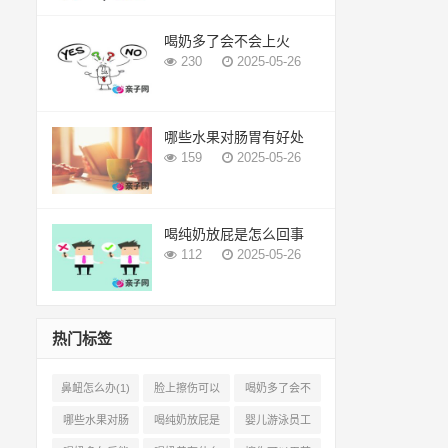
喝奶多了会不会上火
230
2025-05-26
哪些水果对肠胃有好处
159
2025-05-26
喝纯奶放屁是怎么回事
112
2025-05-26
热门标签
鼻衄怎么办(1)
脸上擦伤可以
喝奶多了会不
用芦荟吗(1)
会上火(2)
哪些水果对肠
喝纯奶放屁是
婴儿游泳员工
胃有好处(1)
怎么回事(1)
怎样提成(2)