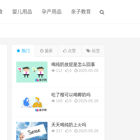
食
婴儿用品
孕产用品
亲子教育
热门
最新
点赞
标签
喝纯奶放屁是怎么回事
112
0
2025-05-26
吃了橙可以喝椰奶吗
100
0
2025-05-26
天天喝纯奶上火吗
217
0
2025-05-26