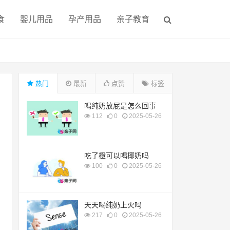
食
婴儿用品
孕产用品
亲子教育
热门
最新
点赞
标签
喝纯奶放屁是怎么回事
112
0
2025-05-26
吃了橙可以喝椰奶吗
100
0
2025-05-26
天天喝纯奶上火吗
217
0
2025-05-26