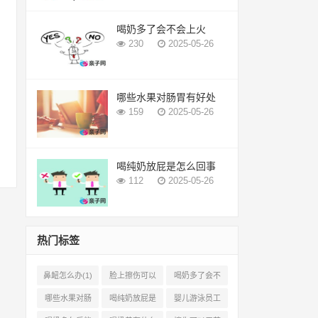
喝奶多了会不会上火
230
2025-05-26
哪些水果对肠胃有好处
159
2025-05-26
喝纯奶放屁是怎么回事
112
2025-05-26
热门标签
鼻衄怎么办(1)
脸上擦伤可以
喝奶多了会不
用芦荟吗(1)
会上火(2)
哪些水果对肠
喝纯奶放屁是
婴儿游泳员工
胃有好处(1)
怎么回事(1)
怎样提成(2)