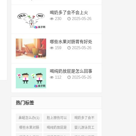
喝奶多了会不会上火
230
2025-05-26
哪些水果对肠胃有好处
159
2025-05-26
喝纯奶放屁是怎么回事
112
2025-05-26
热门标签
鼻衄怎么办(1)
脸上擦伤可以
喝奶多了会不
用芦荟吗(1)
会上火(2)
哪些水果对肠
喝纯奶放屁是
婴儿游泳员工
胃有好处(1)
怎么回事(1)
怎样提成(2)