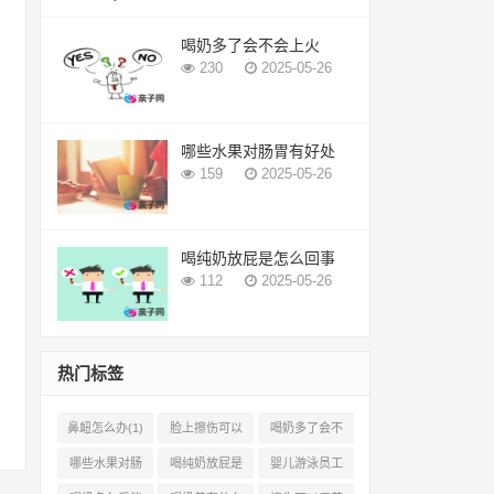
喝奶多了会不会上火
230
2025-05-26
哪些水果对肠胃有好处
159
2025-05-26
喝纯奶放屁是怎么回事
112
2025-05-26
热门标签
鼻衄怎么办(1)
脸上擦伤可以
喝奶多了会不
用芦荟吗(1)
会上火(2)
哪些水果对肠
喝纯奶放屁是
婴儿游泳员工
胃有好处(1)
怎么回事(1)
怎样提成(2)