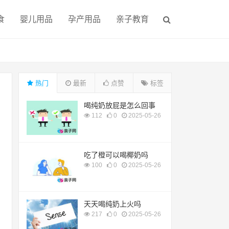
食
婴儿用品
孕产用品
亲子教育
热门
最新
点赞
标签
喝纯奶放屁是怎么回事
112
0
2025-05-26
吃了橙可以喝椰奶吗
100
0
2025-05-26
天天喝纯奶上火吗
217
0
2025-05-26