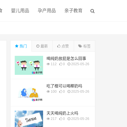
食
婴儿用品
孕产用品
亲子教育
热门
最新
点赞
标签
喝纯奶放屁是怎么回事
112
0
2025-05-26
吃了橙可以喝椰奶吗
100
0
2025-05-26
天天喝纯奶上火吗
217
0
2025-05-26