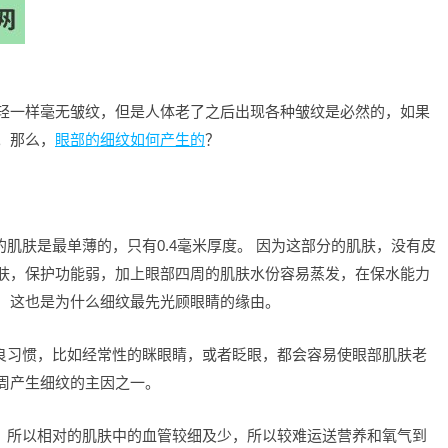
轻一样毫无皱纹，但是人体老了之后出现各种皱纹是必然的，如果
。那么，
眼部的细纹如何产生的
？
的肌肤是最单薄的，只有0.4毫米厚度。 因为这部分的肌肤，没有皮
肤，保护功能弱，加上眼部四周的肌肤水份容易蒸发，在保水能力
，这也是为什么细纹最先光顾眼睛的缘由。
不良习惯，比如经常性的眯眼睛，或者眨眼，都会容易使眼部肌肤老
周产生细纹的主因之一。
薄，所以相对的肌肤中的血管较细及少，所以较难运送营养和氧气到