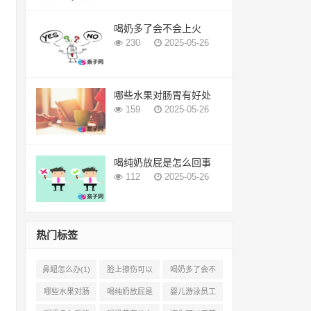
喝奶多了会不会上火
230
2025-05-26
哪些水果对肠胃有好处
159
2025-05-26
喝纯奶放屁是怎么回事
112
2025-05-26
热门标签
鼻衄怎么办(1)
脸上擦伤可以
喝奶多了会不
用芦荟吗(1)
会上火(2)
哪些水果对肠
喝纯奶放屁是
婴儿游泳员工
胃有好处(1)
怎么回事(1)
怎样提成(2)